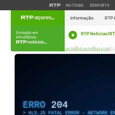
NOTÍCIAS
DESPORTO
Informação
RTP 
RTP Noticias/R
ERRO
204
HLS.JS FATAL ERROR - NETWORK E