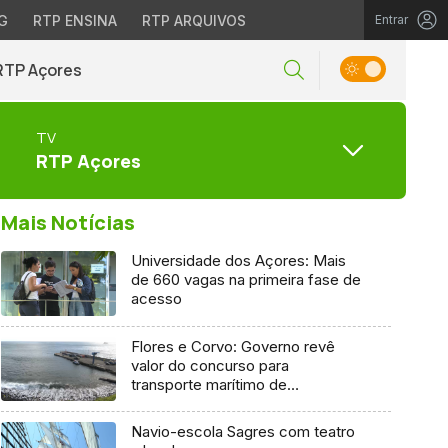
G
RTP ENSINA
RTP ARQUIVOS
Entrar
RTP Açores
TV
RTP Açores
Mais Notícias
Universidade dos Açores: Mais
de 660 vagas na primeira fase de
acesso
Flores e Corvo: Governo revê
valor do concurso para
transporte marítimo de
mercadoria
Navio-escola Sagres com teatro