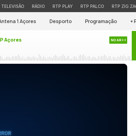
TELEVISÃO
RÁDIO
RTP PLAY
RTP PALCO
RTP ZIG ZA
Antena 1 Açores
Desporto
Programação
+ 
TP Açores
NO AR
RROR