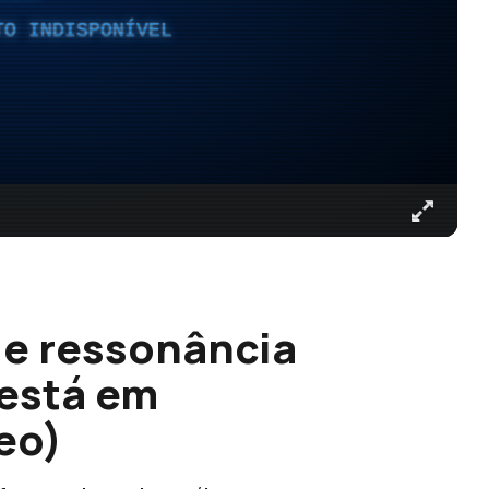
TO INDISPONÍVEL
e ressonância
está em
eo)