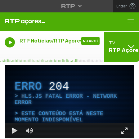
Entrar
Me
RTP Noticias/RTP Açores
NO AR
TV
RTP Açore
ERRO
204
HLS.JS FATAL ERROR - NETWORK
ERROR
ESTE CONTEÚDO ESTÁ NESTE
MOMENTO INDISPONÍVEL