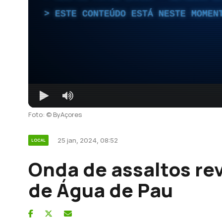
ESTE CONTEÚDO ESTÁ NESTE MOMEN
Foto: © ByAçores
25 jan, 2024, 08:52
LOCAL
Onda de assaltos re
de Água de Pau