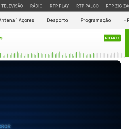
TELEVISÃO
RÁDIO
RTP PLAY
RTP PALCO
RTP ZIG ZA
Antena 1 Açores
Desporto
Programação
+ 
es
NO AR
RROR