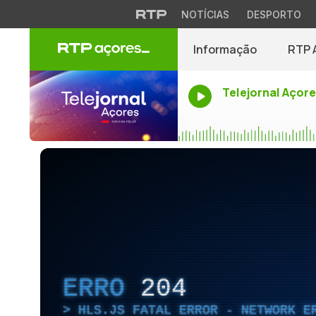
NOTÍCIAS
DESPORTO
Informação
RTP 
Telejornal Açor
ERRO
204
HLS.JS FATAL ERROR - NETWORK E