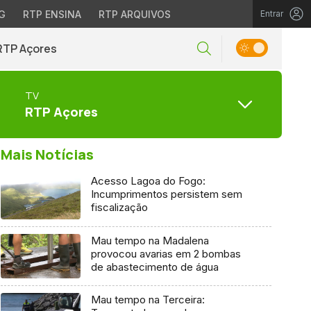
G
RTP ENSINA
RTP ARQUIVOS
Entrar
RTP Açores
TV
RTP Açores
Mais Notícias
Acesso Lagoa do Fogo:
Incumprimentos persistem sem
fiscalização
Mau tempo na Madalena
provocou avarias em 2 bombas
de abastecimento de água
Mau tempo na Terceira: