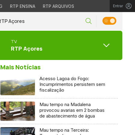
G
RTP ENSINA
RTP ARQUIVOS
Entrar
RTP Açores
TV
RTP Açores
Mais Notícias
Acesso Lagoa do Fogo:
Incumprimentos persistem sem
fiscalização
Mau tempo na Madalena
provocou avarias em 2 bombas
de abastecimento de água
Mau tempo na Terceira: