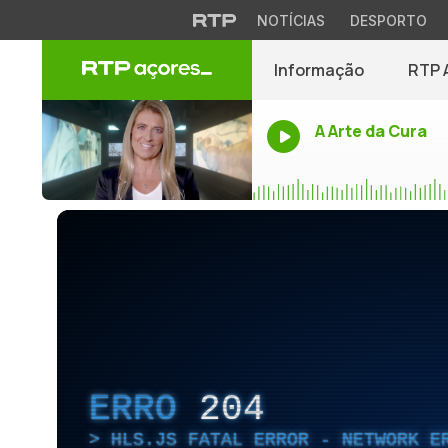
NOTÍCIAS
DESPORTO
Informação
RTP 
A Arte da Cura
ERRO
204
HLS.JS FATAL ERROR - NETWORK E