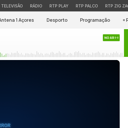
TELEVISÃO
RÁDIO
RTP PLAY
RTP PALCO
RTP ZIG ZA
Antena 1 Açores
Desporto
Programação
+ 
NO AR
RROR