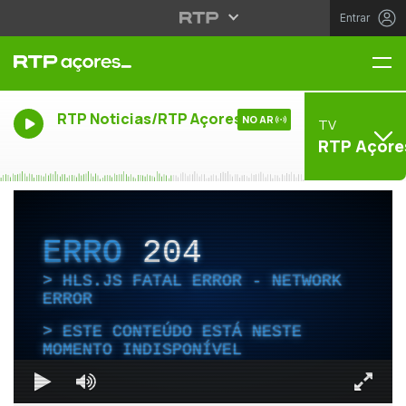
Entrar
Me
RTP Noticias/RTP Açores
NO AR
TV
RTP Açore
ERRO
204
HLS.JS FATAL ERROR - NETWORK
ERROR
ESTE CONTEÚDO ESTÁ NESTE
MOMENTO INDISPONÍVEL