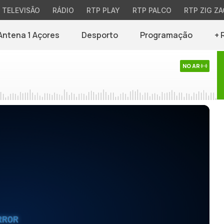
TELEVISÃO
RÁDIO
RTP PLAY
RTP PALCO
RTP ZIG ZA
Antena 1 Açores
Desporto
Programação
+ 
NO AR
RROR