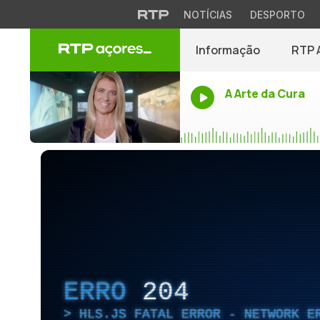
NOTÍCIAS
DESPORTO
Informação
RTP 
A Arte da Cura
ERRO
204
HLS.JS FATAL ERROR - NETWORK E