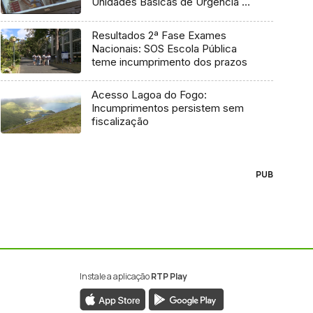
Unidades Básicas de Urgência e
médico regulador
Resultados 2ª Fase Exames
Nacionais: SOS Escola Pública
teme incumprimento dos prazos
Acesso Lagoa do Fogo:
Incumprimentos persistem sem
fiscalização
PUB
Instale a aplicação
RTP Play