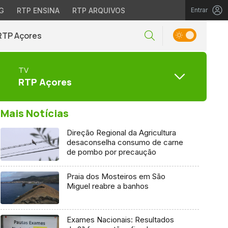
G
RTP ENSINA
RTP ARQUIVOS
Entrar
RTP Açores
TV
RTP Açores
Mais Notícias
Direção Regional da Agricultura
desaconselha consumo de carne
de pombo por precaução
Praia dos Mosteiros em São
Miguel reabre a banhos
Exames Nacionais: Resultados