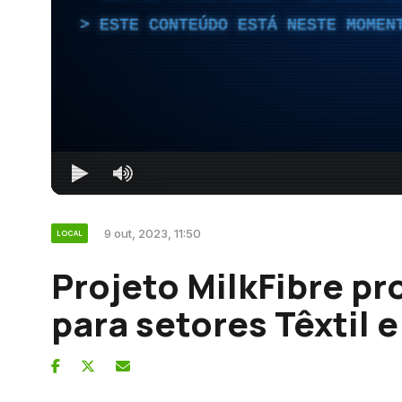
ESTE CONTEÚDO ESTÁ NESTE MOMEN
9 out, 2023, 11:50
LOCAL
Projeto MilkFibre pr
para setores Têxtil 