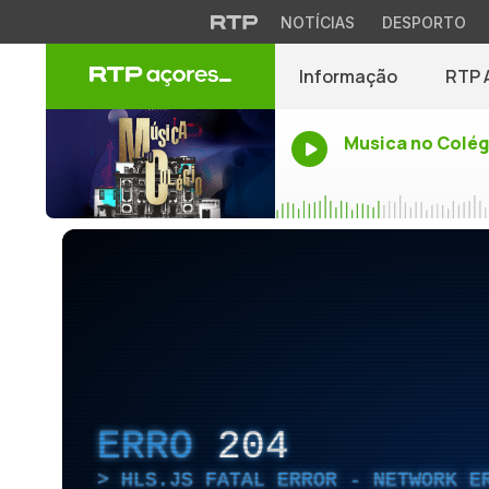
NOTÍCIAS
DESPORTO
Informação
RTP 
Musica no Colég
ERRO
204
HLS.JS FATAL ERROR - NETWORK E