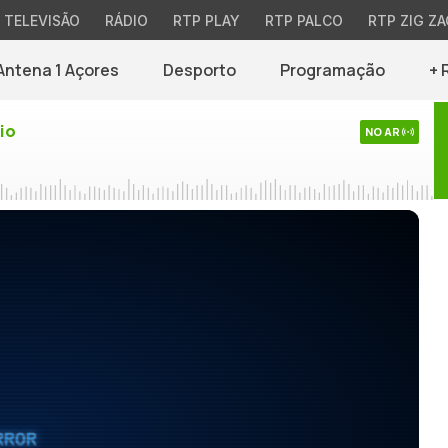
TELEVISÃO
RÁDIO
RTP PLAY
RTP PALCO
RTP ZIG ZA
Antena 1 Açores
Desporto
Programação
+ 
io
NO AR
RROR