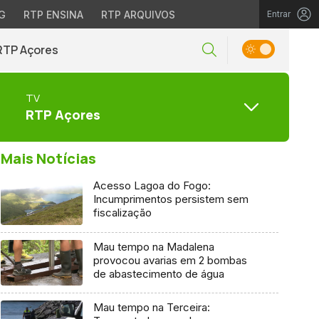
G
RTP ENSINA
RTP ARQUIVOS
Entrar
RTP Açores
TV
RTP Açores
Mais Notícias
Acesso Lagoa do Fogo:
Incumprimentos persistem sem
fiscalização
Mau tempo na Madalena
provocou avarias em 2 bombas
de abastecimento de água
Mau tempo na Terceira: