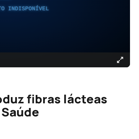
TO INDISPONÍVEL
oduz fibras lácteas
e Saúde