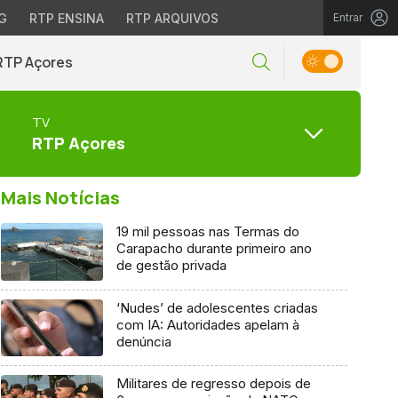
G
RTP ENSINA
RTP ARQUIVOS
Entrar
RTP Açores
TV
RTP Açores
Mais Notícias
19 mil pessoas nas Termas do
Carapacho durante primeiro ano
de gestão privada
‘Nudes’ de adolescentes criadas
com IA: Autoridades apelam à
denúncia
Militares de regresso depois de