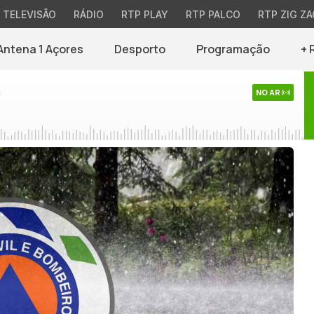
TELEVISÃO
RÁDIO
RTP PLAY
RTP PALCO
RTP ZIG ZA
Antena 1 Açores
Desporto
Programação
+ 
s
NO AR