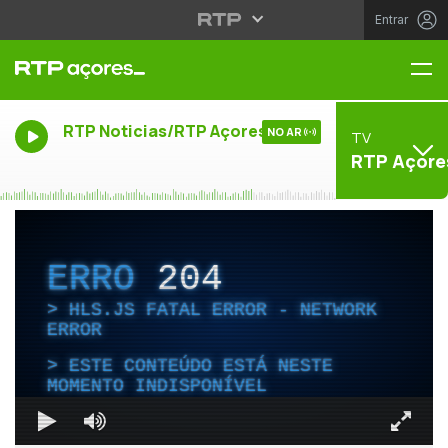
Entrar
Me
RTP Noticias/RTP Açores
NO AR
TV
RTP Açore
ERRO
204
HLS.JS FATAL ERROR - NETWORK
ERROR
ESTE CONTEÚDO ESTÁ NESTE
MOMENTO INDISPONÍVEL