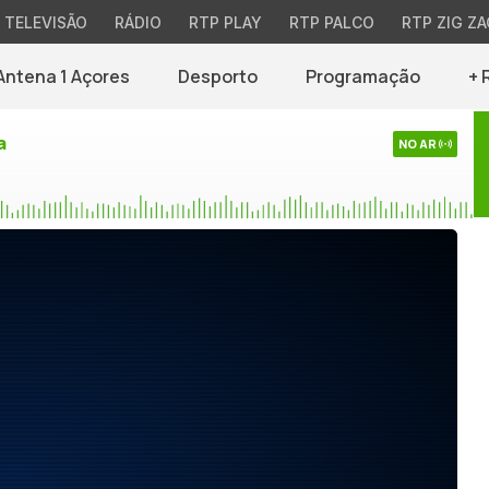
TELEVISÃO
RÁDIO
RTP PLAY
RTP PALCO
RTP ZIG ZA
Antena 1 Açores
Desporto
Programação
+ 
a
NO AR