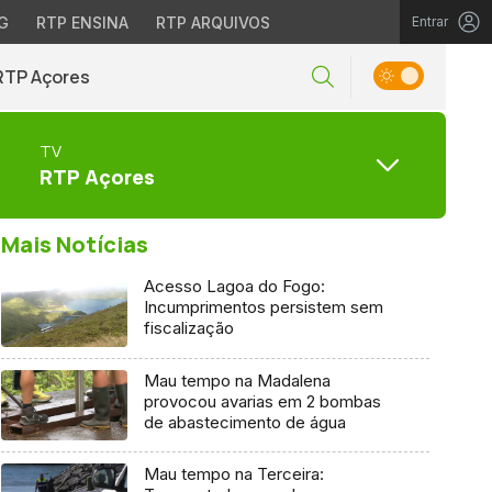
G
RTP ENSINA
RTP ARQUIVOS
Entrar
RTP Açores
TV
RTP Açores
Mais Notícias
Acesso Lagoa do Fogo:
Incumprimentos persistem sem
fiscalização
Mau tempo na Madalena
provocou avarias em 2 bombas
de abastecimento de água
Mau tempo na Terceira: