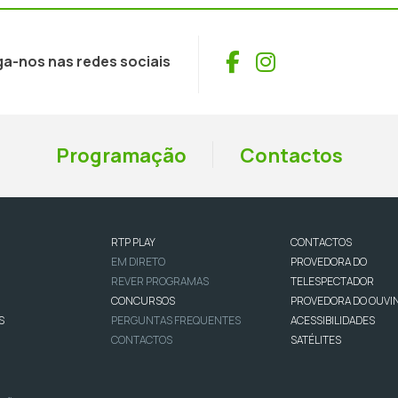
Facebook
Instagram
ga-nos nas redes sociais
Programação
Contactos
RTP PLAY
CONTACTOS
EM DIRETO
PROVEDORA DO
REVER PROGRAMAS
TELESPECTADOR
CONCURSOS
PROVEDORA DO OUVI
S
PERGUNTAS FREQUENTES
ACESSIBILIDADES
CONTACTOS
SATÉLITES