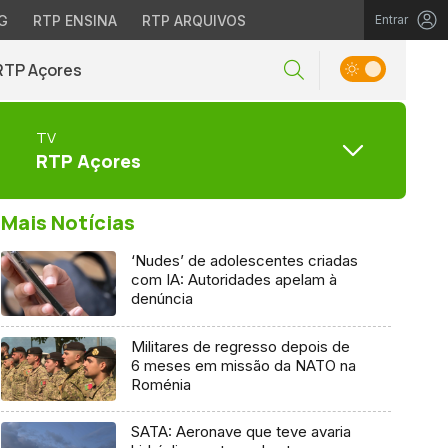
G
RTP ENSINA
RTP ARQUIVOS
Entrar
RTP Açores
TV
RTP Açores
Mais Notícias
‘Nudes’ de adolescentes criadas
com IA: Autoridades apelam à
denúncia
Militares de regresso depois de
6 meses em missão da NATO na
Roménia
SATA: Aeronave que teve avaria