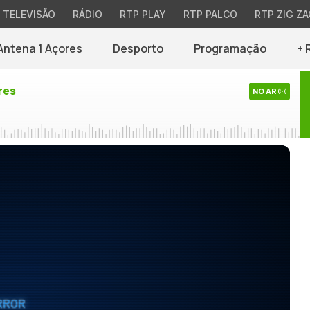
TELEVISÃO
RÁDIO
RTP PLAY
RTP PALCO
RTP ZIG ZA
Antena 1 Açores
Desporto
Programação
+ 
res
NO AR
RROR