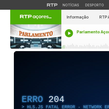
NOTÍCIAS
DESPORTO
Informação
RTP 
Parlamento Aço
ERRO
204
HLS.JS FATAL ERROR - NETWORK E