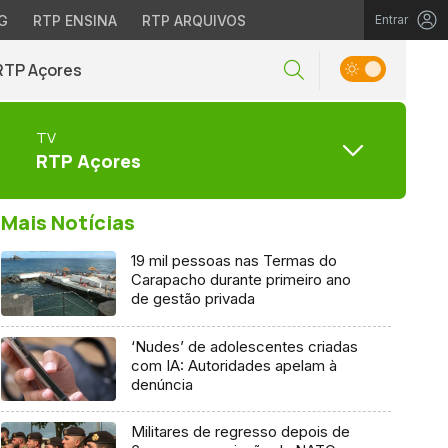
G
RTP ENSINA
RTP ARQUIVOS
Entrar
RTP Açores
TV
RTP Açores
Mais Notícias
19 mil pessoas nas Termas do
Carapacho durante primeiro ano
de gestão privada
‘Nudes’ de adolescentes criadas
com IA: Autoridades apelam à
denúncia
Militares de regresso depois de