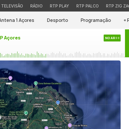
TELEVISÃO
RÁDIO
RTP PLAY
RTP PALCO
RTP ZIG ZA
Antena 1 Açores
Desporto
Programação
+ 
TP Açores
NO AR