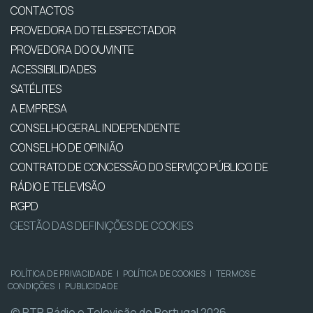
CONTACTOS
PROVEDORA DO TELESPECTADOR
PROVEDORA DO OUVINTE
ACESSIBILIDADES
SATÉLITES
A EMPRESA
CONSELHO GERAL INDEPENDENTE
CONSELHO DE OPINIÃO
CONTRATO DE CONCESSÃO DO SERVIÇO PÚBLICO DE
RÁDIO E TELEVISÃO
RGPD
GESTÃO DAS DEFINIÇÕES DE COOKIES
POLÍTICA DE PRIVACIDADE
|
POLÍTICA DE COOKIES
|
TERMOS E
CONDIÇÕES
|
PUBLICIDADE
© RTP, Rádio e Televisão de Portugal 2026