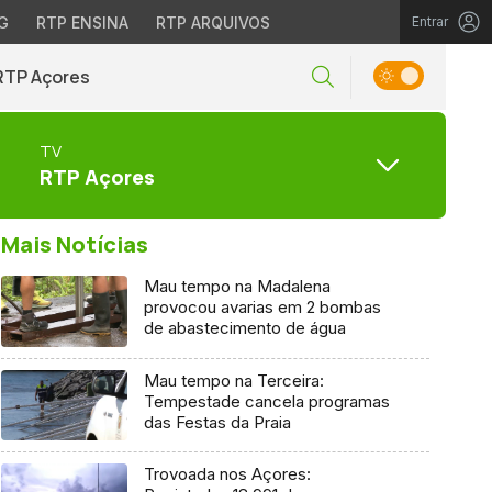
G
RTP ENSINA
RTP ARQUIVOS
Entrar
RTP Açores
TV
RTP Açores
Mais Notícias
Mau tempo na Madalena
provocou avarias em 2 bombas
de abastecimento de água
Mau tempo na Terceira:
Tempestade cancela programas
das Festas da Praia
Trovoada nos Açores: