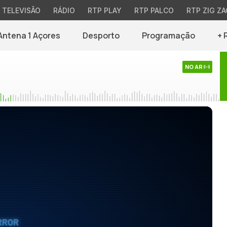
TELEVISÃO
RÁDIO
RTP PLAY
RTP PALCO
RTP ZIG ZA
Antena 1 Açores
Desporto
Programação
+ 
NO AR
RROR