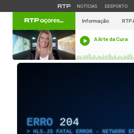
NOTÍCIAS
DESPORTO
Informação
RTP 
A Arte da Cura
ERRO
204
HLS.JS FATAL ERROR - NETWORK E