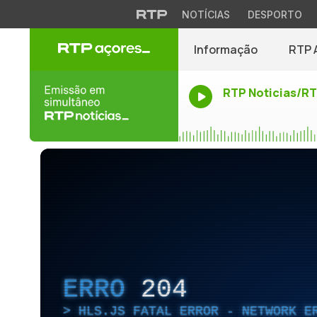
NOTÍCIAS
DESPORTO
Informação
RTP 
RTP Noticias/R
ERRO
204
HLS.JS FATAL ERROR - NETWORK E