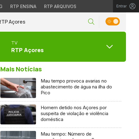
G
RTP ENSINA
RTP ARQUIVOS
Entrar
RTP Açores
TV
RTP Açores
Mais Notícias
Mau tempo provoca avarias no
abastecimento de água na ilha do
Pico
Homem detido nos Açores por
suspeita de violação e violência
doméstica
Mau tempo: Número de