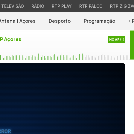
TELEVISÃO
RÁDIO
RTP PLAY
RTP PALCO
RTP ZIG ZA
Antena 1 Açores
Desporto
Programação
+ 
TP Açores
NO AR
RROR