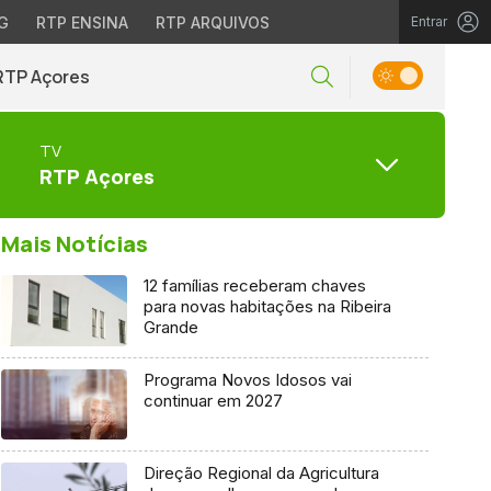
G
RTP ENSINA
RTP ARQUIVOS
Entrar
RTP Açores
TV
RTP Açores
Mais Notícias
12 famílias receberam chaves
para novas habitações na Ribeira
Grande
Programa Novos Idosos vai
continuar em 2027
Direção Regional da Agricultura