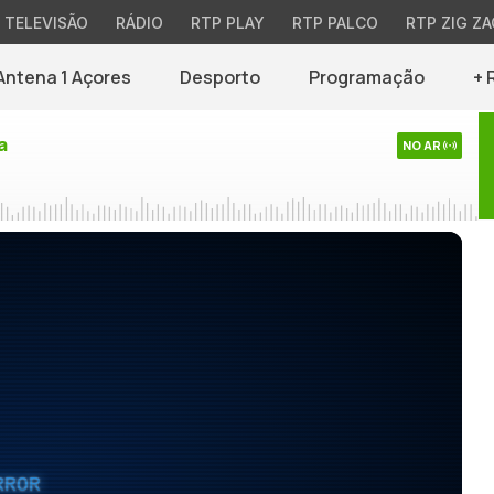
TELEVISÃO
RÁDIO
RTP PLAY
RTP PALCO
RTP ZIG ZA
Antena 1 Açores
Desporto
Programação
+ 
a
NO AR
RROR