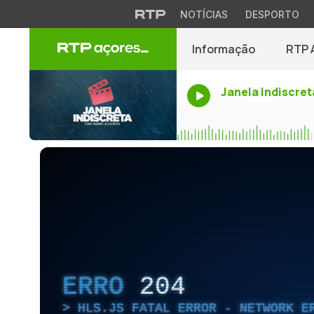
NOTÍCIAS
DESPORTO
Informação
RTP 
Janela Indiscret
ERRO
204
HLS.JS FATAL ERROR - NETWORK E