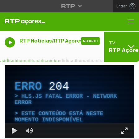
Entrar
Me
RTP Noticias/RTP Açores
NO AR
TV
RTP Açore
ERRO
204
HLS.JS FATAL ERROR - NETWORK
ERROR
ESTE CONTEÚDO ESTÁ NESTE
MOMENTO INDISPONÍVEL