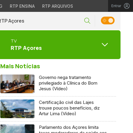
G
RTP ENSINA
RTP ARQUIVOS
Entrar
RTP Açores
TV
RTP Açores
Mais Notícias
Governo nega tratamento
privilegiado à Clínica do Bom
Jesus (Vídeo)
Certificação civil das Lajes
trouxe poucos benefícios, diz
Artur Lima (Vídeo)
Parlamento dos Açores limita
taxas moderadoras da saúde aos