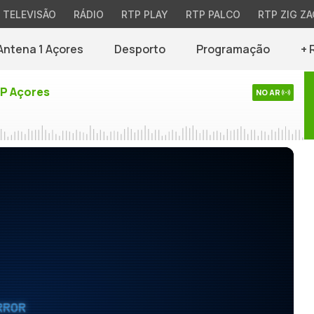
TELEVISÃO
RÁDIO
RTP PLAY
RTP PALCO
RTP ZIG ZA
Antena 1 Açores
Desporto
Programação
+ 
TP Açores
NO AR
RROR