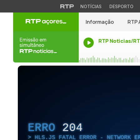
NOTÍCIAS
DESPORTO
Informação
RTP 
RTP Noticias/R
ERRO
204
HLS.JS FATAL ERROR - NETWORK E