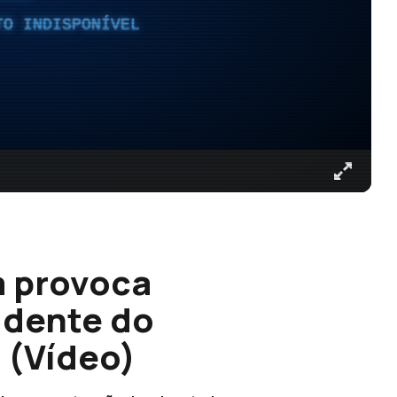
TO INDISPONÍVEL
a provoca
idente do
 (Vídeo)