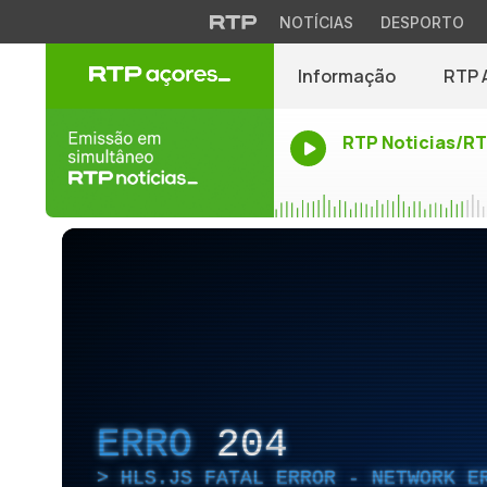
NOTÍCIAS
DESPORTO
Informação
RTP 
RTP Noticias/R
ERRO
204
HLS.JS FATAL ERROR - NETWORK E