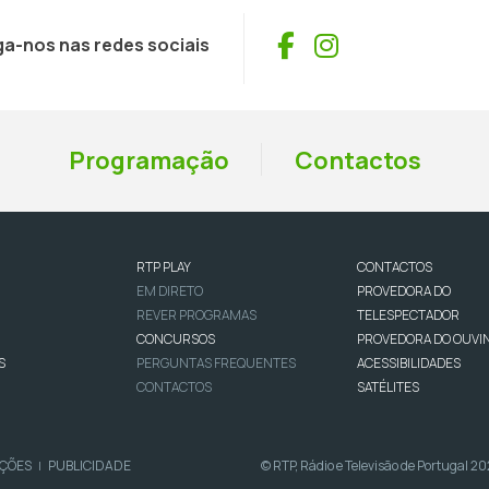
Facebook
Instagram
ga-nos nas redes sociais
Programação
Contactos
RTP PLAY
CONTACTOS
EM DIRETO
PROVEDORA DO
REVER PROGRAMAS
TELESPECTADOR
CONCURSOS
PROVEDORA DO OUVI
S
PERGUNTAS FREQUENTES
ACESSIBILIDADES
CONTACTOS
SATÉLITES
IÇÕES
PUBLICIDADE
© RTP, Rádio e Televisão de Portugal 2
|