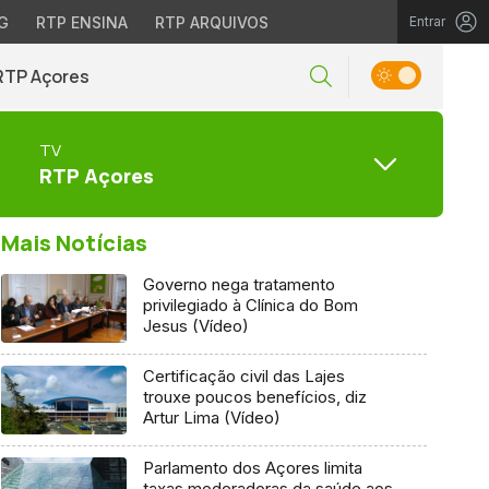
G
RTP ENSINA
RTP ARQUIVOS
Entrar
RTP Açores
TV
RTP Açores
Mais Notícias
Governo nega tratamento
privilegiado à Clínica do Bom
Jesus (Vídeo)
Certificação civil das Lajes
trouxe poucos benefícios, diz
Artur Lima (Vídeo)
Parlamento dos Açores limita
taxas moderadoras da saúde aos