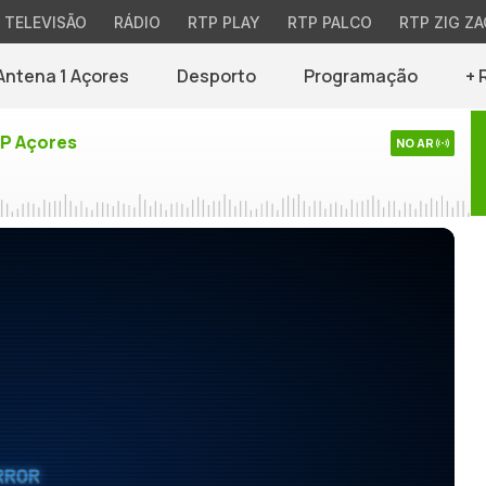
TELEVISÃO
RÁDIO
RTP PLAY
RTP PALCO
RTP ZIG ZA
Antena 1 Açores
Desporto
Programação
+ 
TP Açores
NO AR
RROR