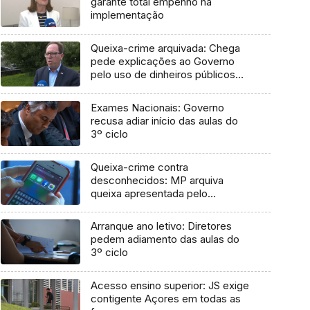
garante total empenho na
implementação
Queixa-crime arquivada: Chega
pede explicações ao Governo
pelo uso de dinheiros públicos
em processo judicial
Exames Nacionais: Governo
recusa adiar início das aulas do
3º ciclo
Queixa-crime contra
desconhecidos: MP arquiva
queixa apresentada pelo
Governo em 2021
Arranque ano letivo: Diretores
pedem adiamento das aulas do
3º ciclo
Acesso ensino superior: JS exige
contigente Açores em todas as