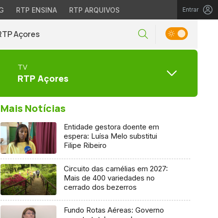
G
RTP ENSINA
RTP ARQUIVOS
Entrar
RTP Açores
TV
RTP Açores
Mais Notícias
Entidade gestora doente em
espera: Luísa Melo substitui
Filipe Ribeiro
Circuito das camélias em 2027:
Mais de 400 variedades no
cerrado dos bezerros
Fundo Rotas Aéreas: Governo