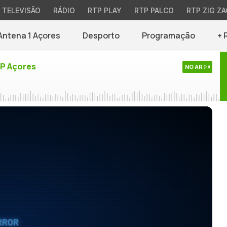
TELEVISÃO
RÁDIO
RTP PLAY
RTP PALCO
RTP ZIG ZA
Antena 1 Açores
Desporto
Programação
+ 
TP Açores
NO AR
RROR