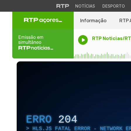
NOTÍCIAS
DESPORTO
Informação
RTP 
RTP Noticias/R
ERRO
204
HLS.JS FATAL ERROR - NETWORK E