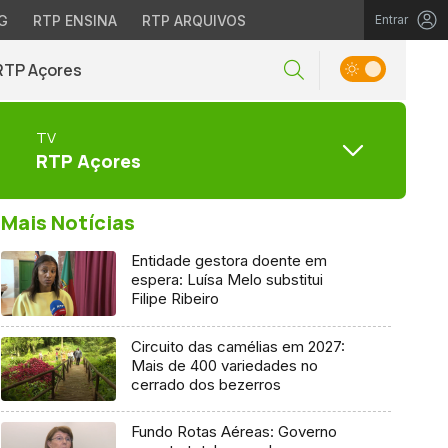
G
RTP ENSINA
RTP ARQUIVOS
Entrar
RTP Açores
TV
RTP Açores
Mais Notícias
Entidade gestora doente em
espera: Luísa Melo substitui
Filipe Ribeiro
Circuito das camélias em 2027:
Mais de 400 variedades no
cerrado dos bezerros
Fundo Rotas Aéreas: Governo