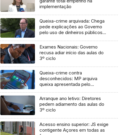
garante total empenho na
implementação
Queixa-crime arquivada: Chega
pede explicações ao Governo
pelo uso de dinheiros públicos
em processo judicial
Exames Nacionais: Governo
recusa adiar início das aulas do
3º ciclo
Queixa-crime contra
desconhecidos: MP arquiva
queixa apresentada pelo
Governo em 2021
Arranque ano letivo: Diretores
pedem adiamento das aulas do
3º ciclo
Acesso ensino superior: JS exige
contigente Açores em todas as