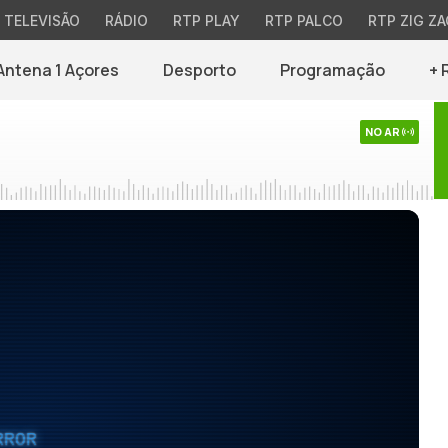
TELEVISÃO
RÁDIO
RTP PLAY
RTP PALCO
RTP ZIG ZA
Antena 1 Açores
Desporto
Programação
+ 
NO AR
RROR