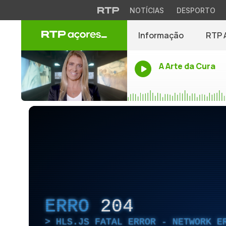
NOTÍCIAS
DESPORTO
Informação
RTP 
A Arte da Cura
ERRO
204
HLS.JS FATAL ERROR - NETWORK E