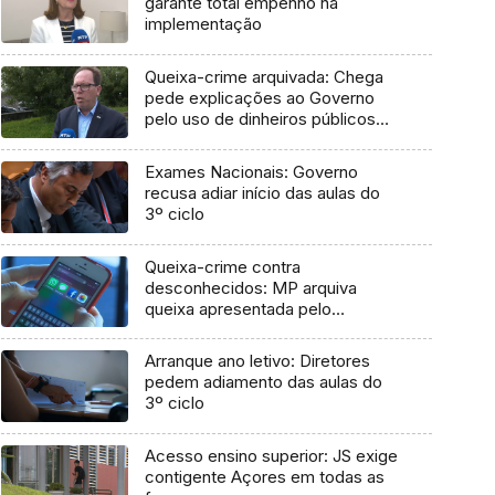
garante total empenho na
implementação
Queixa-crime arquivada: Chega
pede explicações ao Governo
pelo uso de dinheiros públicos
em processo judicial
Exames Nacionais: Governo
recusa adiar início das aulas do
3º ciclo
Queixa-crime contra
desconhecidos: MP arquiva
queixa apresentada pelo
Governo em 2021
Arranque ano letivo: Diretores
pedem adiamento das aulas do
3º ciclo
Acesso ensino superior: JS exige
contigente Açores em todas as