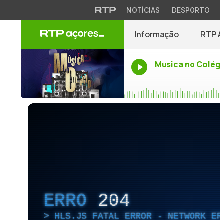
NOTÍCIAS
DESPORTO
Informação
RTP 
Musica no Colég
ERRO
204
HLS.JS FATAL ERROR - NETWORK E