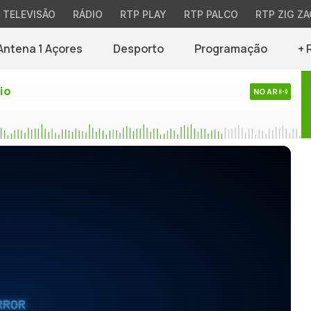
TELEVISÃO
RÁDIO
RTP PLAY
RTP PALCO
RTP ZIG ZA
Antena 1 Açores
Desporto
Programação
+ 
io
NO AR
RROR