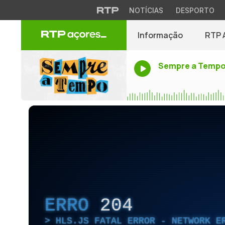
NOTÍCIAS
DESPORTO
Informação
RTP 
Sempre a Temp
ERRO
204
HLS.JS FATAL ERROR - NETWORK E