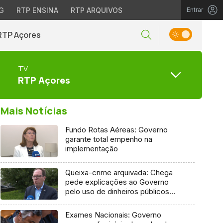
G
RTP ENSINA
RTP ARQUIVOS
Entrar
RTP Açores
TV
RTP Açores
Mais Notícias
Fundo Rotas Aéreas: Governo
garante total empenho na
implementação
Queixa-crime arquivada: Chega
pede explicações ao Governo
pelo uso de dinheiros públicos
em processo judicial
Exames Nacionais: Governo