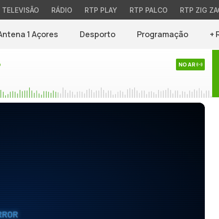
TELEVISÃO
RÁDIO
RTP PLAY
RTP PALCO
RTP ZIG ZA
Antena 1 Açores
Desporto
Programação
+ 
o
NO AR
RROR