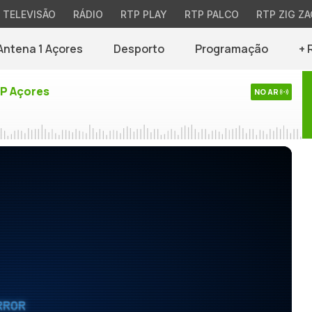
TELEVISÃO
RÁDIO
RTP PLAY
RTP PALCO
RTP ZIG ZA
Antena 1 Açores
Desporto
Programação
+ 
TP Açores
NO AR
RROR