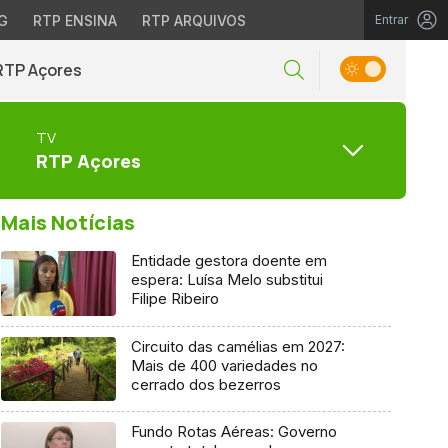
G
RTP ENSINA
RTP ARQUIVOS
Entrar
RTP Açores
TV
RTP Açores
Mais Notícias
Entidade gestora doente em
espera: Luísa Melo substitui
Filipe Ribeiro
Circuito das camélias em 2027:
Mais de 400 variedades no
cerrado dos bezerros
Fundo Rotas Aéreas: Governo