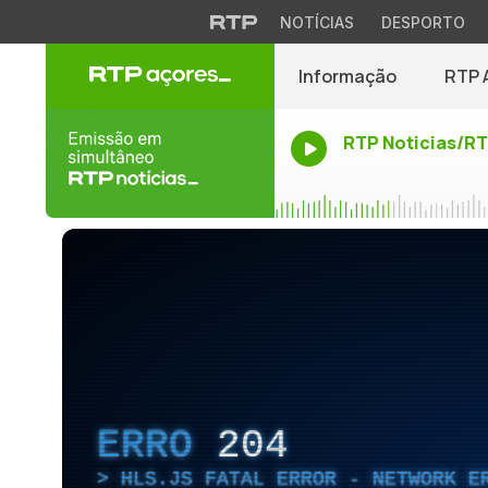
NOTÍCIAS
DESPORTO
Informação
RTP 
RTP Noticias/R
ERRO
204
HLS.JS FATAL ERROR - NETWORK E