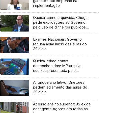
garante total empenho na
implementação
Queixa-crime arquivada: Chega
pede explicações ao Governo
pelo uso de dinheiros públicos
em processo judicial
Exames Nacionais: Governo
recusa adiar início das aulas do
3º ciclo
Queixa-crime contra
desconhecidos: MP arquiva
queixa apresentada pelo
Governo em 2021
Arranque ano letivo: Diretores
pedem adiamento das aulas do
3º ciclo
Acesso ensino superior: JS exige
contigente Açores em todas as