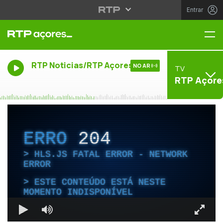
Entrar
Me
RTP Noticias/RTP Açores
NO AR
TV
RTP Açore
ERRO
204
HLS.JS FATAL ERROR - NETWORK
ERROR
ESTE CONTEÚDO ESTÁ NESTE
MOMENTO INDISPONÍVEL