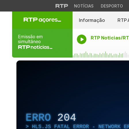
NOTÍCIAS
DESPORTO
Informação
RTP 
RTP Noticias/R
ERRO
204
HLS.JS FATAL ERROR - NETWORK E