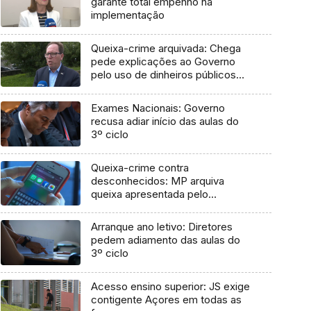
garante total empenho na
implementação
Queixa-crime arquivada: Chega
pede explicações ao Governo
pelo uso de dinheiros públicos
em processo judicial
Exames Nacionais: Governo
recusa adiar início das aulas do
3º ciclo
Queixa-crime contra
desconhecidos: MP arquiva
queixa apresentada pelo
Governo em 2021
Arranque ano letivo: Diretores
pedem adiamento das aulas do
3º ciclo
Acesso ensino superior: JS exige
contigente Açores em todas as