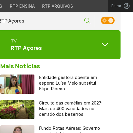
G
RTP ENSINA
RTP ARQUIVOS
Entrar
RTP Açores
TV
RTP Açores
Mais Notícias
Entidade gestora doente em
espera: Luísa Melo substitui
Filipe Ribeiro
Circuito das camélias em 2027:
Mais de 400 variedades no
cerrado dos bezerros
Fundo Rotas Aéreas: Governo