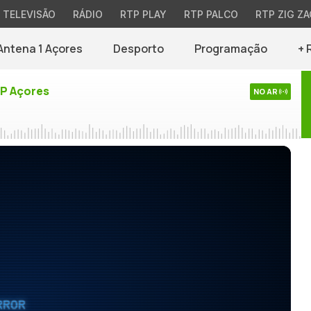
TELEVISÃO
RÁDIO
RTP PLAY
RTP PALCO
RTP ZIG ZA
Antena 1 Açores
Desporto
Programação
+ 
TP Açores
NO AR
RROR