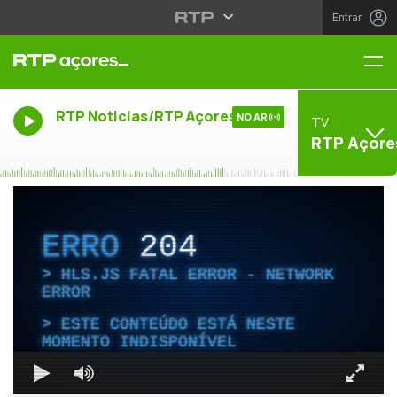
Entrar
Me
RTP Noticias/RTP Açores
NO AR
TV
RTP Açore
ERRO
204
HLS.JS FATAL ERROR - NETWORK
ERROR
ESTE CONTEÚDO ESTÁ NESTE
MOMENTO INDISPONÍVEL