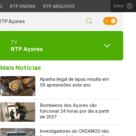
G
RTP ENSINA
RTP ARQUIVOS
Entrar
RTP Açores
TV
RTP Açores
Mais Notícias
Apanha ilegal de lapas resulta em
59 apreensões este ano
Bombeiros dos Açores vão
funcionar 24 horas por dia a partir
de 2027
Investigadores do OKEANOS não