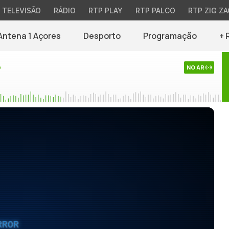
TELEVISÃO
RÁDIO
RTP PLAY
RTP PALCO
RTP ZIG ZA
Antena 1 Açores
Desporto
Programação
+ 
o
NO AR
RROR