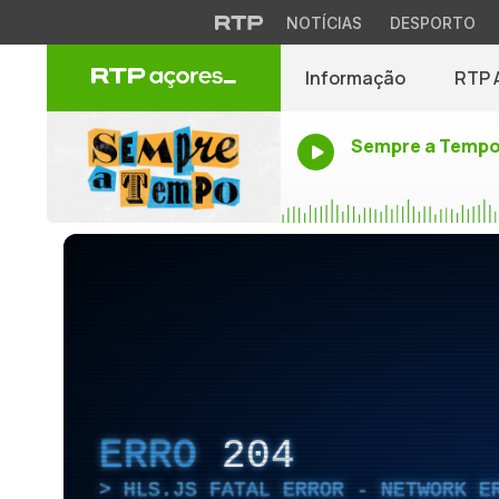
NOTÍCIAS
DESPORTO
Informação
RTP 
Sempre a Temp
ERRO
204
HLS.JS FATAL ERROR - NETWORK E