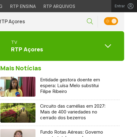
G
RTP ENSINA
RTP ARQUIVOS
Entrar
RTP Açores
TV
RTP Açores
Mais Notícias
Entidade gestora doente em
espera: Luísa Melo substitui
Filipe Ribeiro
Circuito das camélias em 2027:
Mais de 400 variedades no
cerrado dos bezerros
Fundo Rotas Aéreas: Governo