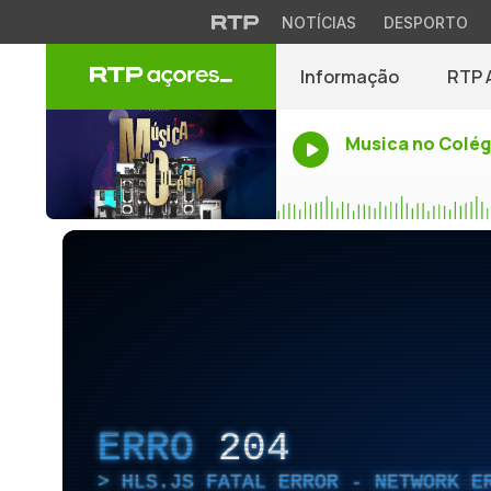
NOTÍCIAS
DESPORTO
Informação
RTP 
Musica no Colég
ERRO
204
HLS.JS FATAL ERROR - NETWORK E