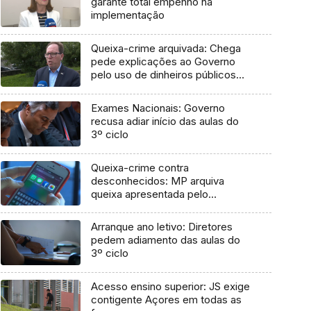
garante total empenho na
implementação
Queixa-crime arquivada: Chega
pede explicações ao Governo
pelo uso de dinheiros públicos
em processo judicial
Exames Nacionais: Governo
recusa adiar início das aulas do
3º ciclo
Queixa-crime contra
desconhecidos: MP arquiva
queixa apresentada pelo
Governo em 2021
Arranque ano letivo: Diretores
pedem adiamento das aulas do
3º ciclo
Acesso ensino superior: JS exige
contigente Açores em todas as