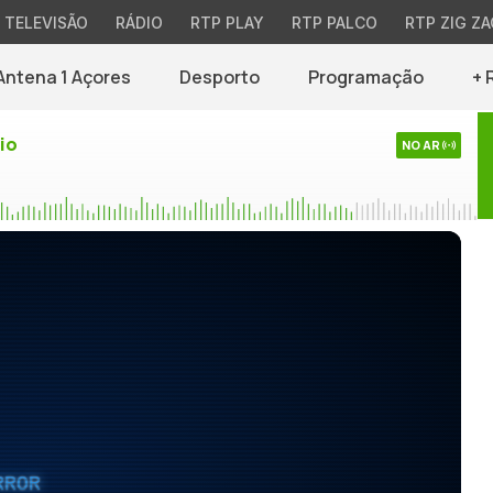
TELEVISÃO
RÁDIO
RTP PLAY
RTP PALCO
RTP ZIG ZA
Antena 1 Açores
Desporto
Programação
+ 
io
NO AR
RROR