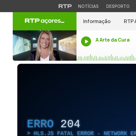
NOTÍCIAS
DESPORTO
Informação
RTP 
A Arte da Cura
ERRO
204
HLS.JS FATAL ERROR - NETWORK E