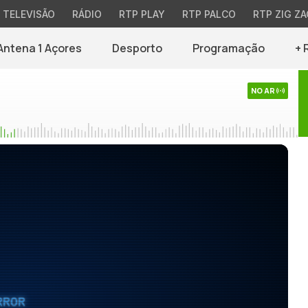
TELEVISÃO
RÁDIO
RTP PLAY
RTP PALCO
RTP ZIG ZA
Antena 1 Açores
Desporto
Programação
+ 
NO AR
RROR