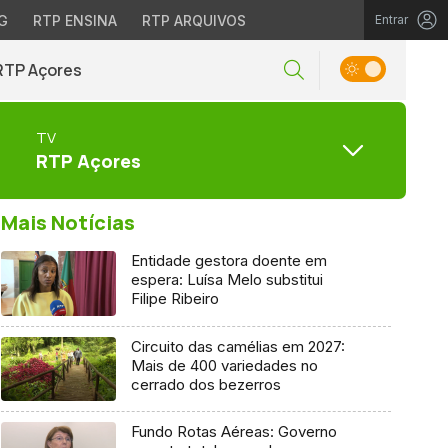
G
RTP ENSINA
RTP ARQUIVOS
Entrar
RTP Açores
TV
RTP Açores
Mais Notícias
Entidade gestora doente em
espera: Luísa Melo substitui
Filipe Ribeiro
Circuito das camélias em 2027:
Mais de 400 variedades no
cerrado dos bezerros
Fundo Rotas Aéreas: Governo