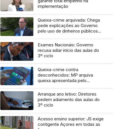
garante total empenho na
implementação
Queixa-crime arquivada: Chega
pede explicações ao Governo
pelo uso de dinheiros públicos
em processo judicial
Exames Nacionais: Governo
recusa adiar início das aulas do
3º ciclo
Queixa-crime contra
desconhecidos: MP arquiva
queixa apresentada pelo
Governo em 2021
Arranque ano letivo: Diretores
pedem adiamento das aulas do
3º ciclo
Acesso ensino superior: JS exige
contigente Açores em todas as