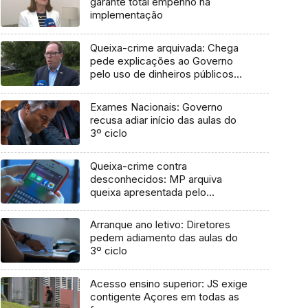
garante total empenho na
implementação
Queixa-crime arquivada: Chega
pede explicações ao Governo
pelo uso de dinheiros públicos
em processo judicial
Exames Nacionais: Governo
recusa adiar início das aulas do
3º ciclo
Queixa-crime contra
desconhecidos: MP arquiva
queixa apresentada pelo
Governo em 2021
Arranque ano letivo: Diretores
pedem adiamento das aulas do
3º ciclo
Acesso ensino superior: JS exige
contigente Açores em todas as