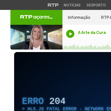
NOTÍCIAS
DESPORTO
Informação
RTP 
A Arte da Cura
ERRO
204
HLS.JS FATAL ERROR - NETWORK E