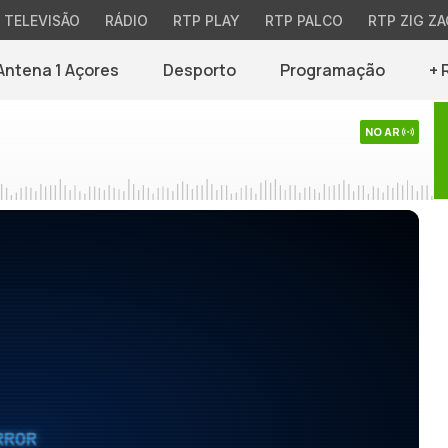
TELEVISÃO
RÁDIO
RTP PLAY
RTP PALCO
RTP ZIG ZA
Antena 1 Açores
Desporto
Programação
+ 
NO AR
RROR