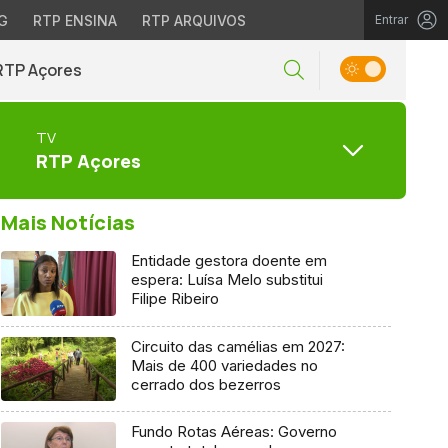
G
RTP ENSINA
RTP ARQUIVOS
Entrar
RTP Açores
TV
RTP Açores
Mais Notícias
Entidade gestora doente em
espera: Luísa Melo substitui
Filipe Ribeiro
Circuito das camélias em 2027:
Mais de 400 variedades no
cerrado dos bezerros
Fundo Rotas Aéreas: Governo