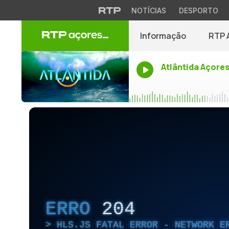
NOTÍCIAS
DESPORTO
Informação
RTP 
Atlântida Açore
ERRO
204
HLS.JS FATAL ERROR - NETWORK E