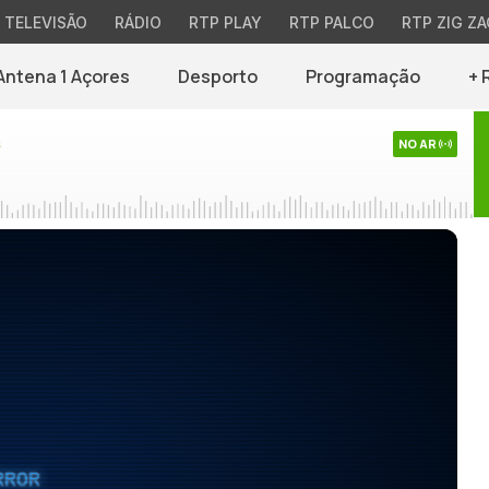
TELEVISÃO
RÁDIO
RTP PLAY
RTP PALCO
RTP ZIG ZA
Antena 1 Açores
Desporto
Programação
+ 
s
NO AR
RROR