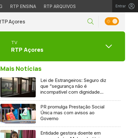
G
RTP ENSINA
RTP ARQUIVOS
Entrar
RTP Açores
TV
RTP Açores
Mais Notícias
Lei de Estrangeiros: Seguro diz
que “segurança não é
incompatível com dignidade
humana”
PR promulga Prestação Social
Única mas com avisos ao
Governo
Entidade gestora doente em