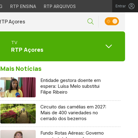
G
RTP ENSINA
RTP ARQUIVOS
Entrar
RTP Açores
TV
RTP Açores
Mais Notícias
Entidade gestora doente em
espera: Luísa Melo substitui
Filipe Ribeiro
Circuito das camélias em 2027:
Mais de 400 variedades no
cerrado dos bezerros
Fundo Rotas Aéreas: Governo