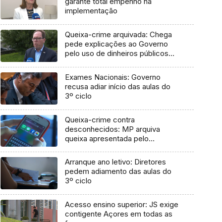
garante total empenho na
implementação
Queixa-crime arquivada: Chega
pede explicações ao Governo
pelo uso de dinheiros públicos
em processo judicial
Exames Nacionais: Governo
recusa adiar início das aulas do
3º ciclo
Queixa-crime contra
desconhecidos: MP arquiva
queixa apresentada pelo
Governo em 2021
Arranque ano letivo: Diretores
pedem adiamento das aulas do
3º ciclo
Acesso ensino superior: JS exige
contigente Açores em todas as