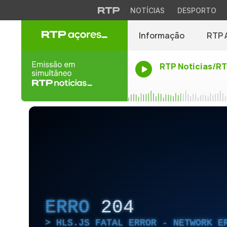
NOTÍCIAS
DESPORTO
Informação
RTP 
RTP Noticias/R
ERRO
204
HLS.JS FATAL ERROR - NETWORK E