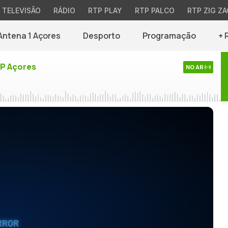
TELEVISÃO
RÁDIO
RTP PLAY
RTP PALCO
RTP ZIG ZA
Antena 1 Açores
Desporto
Programação
+ 
TP Açores
NO AR
RROR