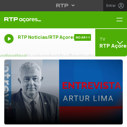
Entrar
Me
RTP Noticias/RTP Açores
NO AR
TV
RTP Açore