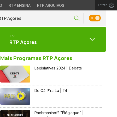
G
RTP ENSINA
RTP ARQUIVOS
Entrar
RTP Açores
TV
RTP Açores
Mais Programas RTP Açores
Legislativas 2024 | Debate
De Cá P’ra Lá | T4
Rachmaninoff “Élégiaque” |