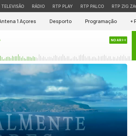
TELEVISÃO
RÁDIO
RTP PLAY
RTP PALCO
RTP ZIG ZA
Antena 1 Açores
Desporto
Programação
+ 
o
NO AR