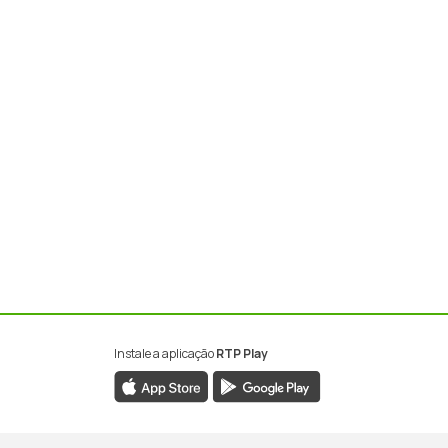
Instale a aplicação
RTP Play