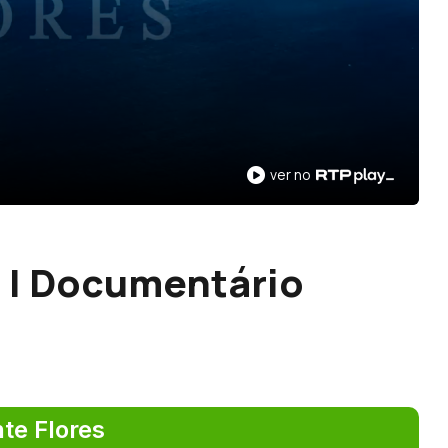
ver no
 | Documentário
te Flores