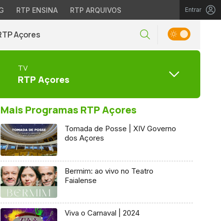
G
RTP ENSINA
RTP ARQUIVOS
Entrar
RTP Açores
TV
RTP Açores
Mais Programas RTP Açores
Tomada de Posse | XIV Governo
dos Açores
Bermim: ao vivo no Teatro
Faialense
Viva o Carnaval | 2024