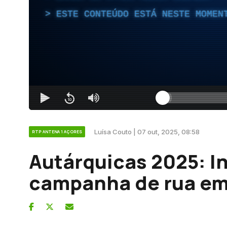
ESTE CONTEÚDO ESTÁ NESTE MOMEN
Luísa Couto | 07 out, 2025, 08:58
RTP ANTENA 1 AÇORES
Autárquicas 2025: In
campanha de rua em