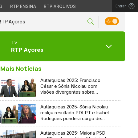
G
RTP ENSINA
RTP ARQUIVOS
Entrar
RTP Açores
TV
RTP Açores
Mais Notícias
Autárquicas 2025: Francisco
César e Sónia Nicolau com
visões divergentes sobre
candidatura socialista
Autárquicas 2025: Sónia Nicolau
realça resultado PDLPT e Isabel
Rodrigues pondera cargo de
vereadora
Autárquicas 2025: Maioria PSD