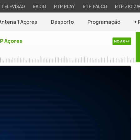
TELEVISÃO
RÁDIO
RTP PLAY
RTP PALCO
RTP ZIG ZA
Antena 1 Açores
Desporto
Programação
+ 
TP Açores
NO AR