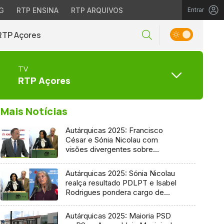
G
RTP ENSINA
RTP ARQUIVOS
Entrar
RTP Açores
TV
RTP Açores
Mais Notícias
Autárquicas 2025: Francisco
César e Sónia Nicolau com
visões divergentes sobre
candidatura socialista
Autárquicas 2025: Sónia Nicolau
realça resultado PDLPT e Isabel
Rodrigues pondera cargo de
vereadora
Autárquicas 2025: Maioria PSD