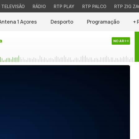
TELEVISÃO
RÁDIO
RTP PLAY
RTP PALCO
RTP ZIG ZA
Antena 1 Açores
Desporto
Programação
+ 
a
NO AR