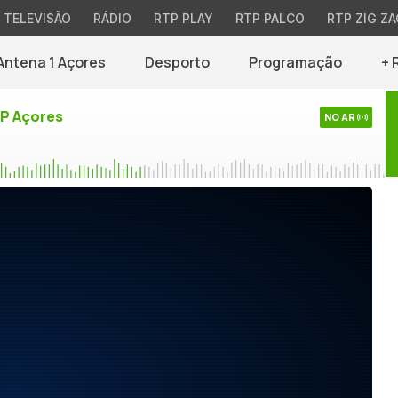
TELEVISÃO
RÁDIO
RTP PLAY
RTP PALCO
RTP ZIG ZA
Antena 1 Açores
Desporto
Programação
+ 
TP Açores
NO AR