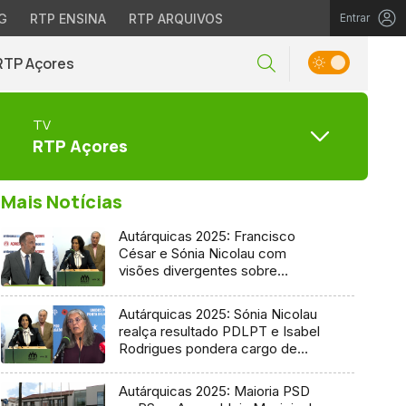
G
RTP ENSINA
RTP ARQUIVOS
Entrar
RTP Açores
TV
RTP Açores
Mais Notícias
Autárquicas 2025: Francisco
César e Sónia Nicolau com
visões divergentes sobre
candidatura socialista
Autárquicas 2025: Sónia Nicolau
realça resultado PDLPT e Isabel
Rodrigues pondera cargo de
vereadora
Autárquicas 2025: Maioria PSD