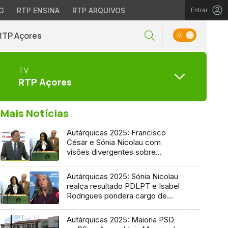
G
RTP ENSINA
RTP ARQUIVOS
Entrar
RTP Açores
TV
RTP Açores
Mais Notícias
Autárquicas 2025: Francisco
César e Sónia Nicolau com
visões divergentes sobre
candidatura socialista
Autárquicas 2025: Sónia Nicolau
realça resultado PDLPT e Isabel
Rodrigues pondera cargo de
vereadora
Autárquicas 2025: Maioria PSD