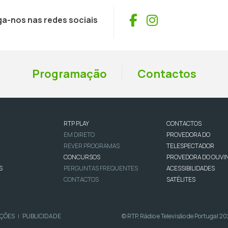
Facebook
Instagram
ga-nos nas redes sociais
Programação
Contactos
RTP PLAY
CONTACTOS
EM DIRETO
PROVEDORA DO
REVER PROGRAMAS
TELESPECTADOR
CONCURSOS
PROVEDORA DO OUVI
S
PERGUNTAS FREQUENTES
ACESSIBILIDADES
CONTACTOS
SATÉLITES
IÇÕES
PUBLICIDADE
© RTP, Rádio e Televisão de Portugal 2
|