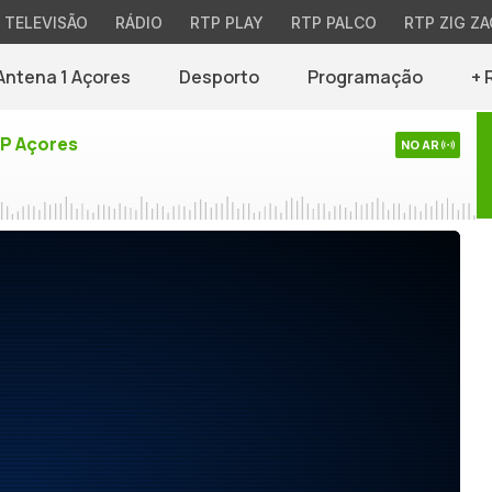
TELEVISÃO
RÁDIO
RTP PLAY
RTP PALCO
RTP ZIG ZA
Antena 1 Açores
Desporto
Programação
+ 
TP Açores
NO AR