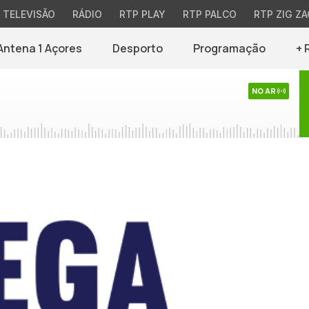
TELEVISÃO
RÁDIO
RTP PLAY
RTP PALCO
RTP ZIG ZA
Antena 1 Açores
Desporto
Programação
+ 
NO AR