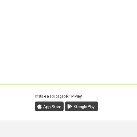
Instale a aplicação
RTP Play