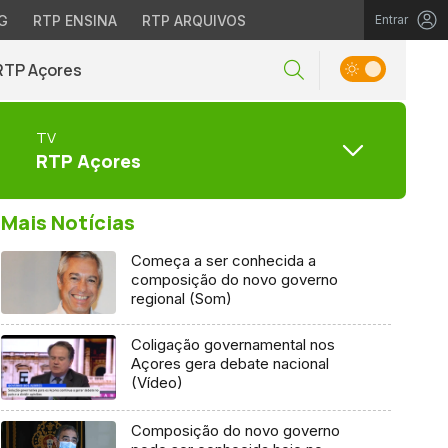
G
RTP ENSINA
RTP ARQUIVOS
Entrar
RTP Açores
TV
RTP Açores
Mais Notícias
Começa a ser conhecida a
composição do novo governo
regional (Som)
Coligação governamental nos
Açores gera debate nacional
(Vídeo)
Composição do novo governo