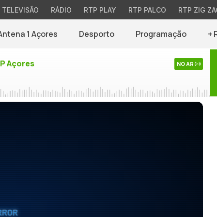
TELEVISÃO
RÁDIO
RTP PLAY
RTP PALCO
RTP ZIG ZA
Antena 1 Açores
Desporto
Programação
+ 
TP Açores
NO AR
RROR