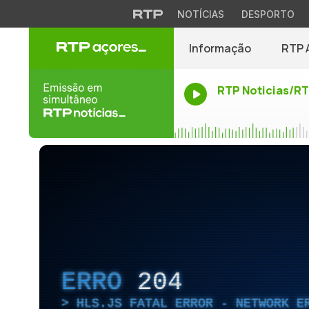
NOTÍCIAS
DESPORTO
Informação
RTP 
RTP Noticias/R
ERRO
204
HLS.JS FATAL ERROR - NETWORK E