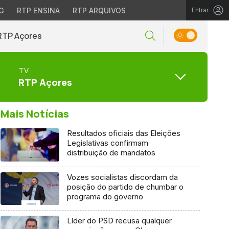
G
RTP ENSINA
RTP ARQUIVOS
Entrar
RTP Açores
TV
RTP Açores
Mais Notícias
Resultados oficiais das Eleições
Legislativas confirmam
distribuição de mandatos
Vozes socialistas discordam da
posição do partido de chumbar o
programa do governo
Líder do PSD recusa qualquer