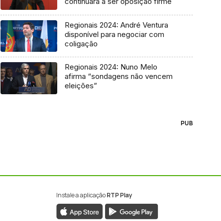
continuará a ser oposição firme
Regionais 2024: André Ventura
disponível para negociar com
coligação
Regionais 2024: Nuno Melo
afirma “sondagens não vencem
eleições”
PUB
Instale a aplicação
RTP Play