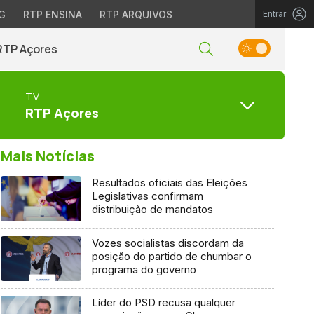
G
RTP ENSINA
RTP ARQUIVOS
Entrar
RTP Açores
TV
RTP Açores
Mais Notícias
Resultados oficiais das Eleições
Legislativas confirmam
distribuição de mandatos
Vozes socialistas discordam da
posição do partido de chumbar o
programa do governo
Líder do PSD recusa qualquer