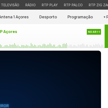
TELEVISÃO
RÁDIO
RTP PLAY
RTP PALCO
RTP ZIG ZA
Antena 1 Açores
Desporto
Programação
+ 
TP Açores
NO AR
RROR