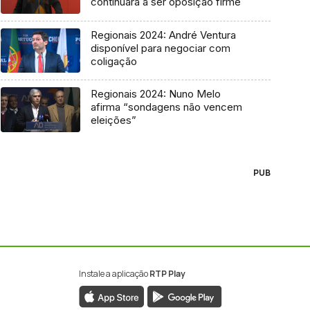
continuará a ser oposição firme
Regionais 2024: André Ventura
disponível para negociar com
coligação
Regionais 2024: Nuno Melo
afirma “sondagens não vencem
eleições”
PUB
Instale a aplicação
RTP Play