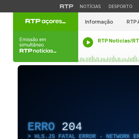
NOTÍCIAS
DESPORTO
Informação
RTP 
RTP Noticias/R
ERRO
204
HLS.JS FATAL ERROR - NETWORK E