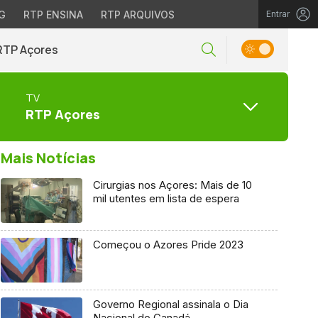
G
RTP ENSINA
RTP ARQUIVOS
Entrar
RTP Açores
TV
RTP Açores
Mais Notícias
Cirurgias nos Açores: Mais de 10
mil utentes em lista de espera
Começou o Azores Pride 2023
Governo Regional assinala o Dia
Nacional do Canadá