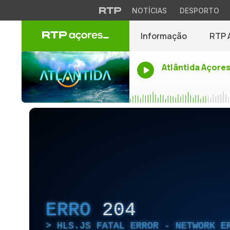
NOTÍCIAS
DESPORTO
Informação
RTP 
Atlântida Açore
ERRO
204
HLS.JS FATAL ERROR - NETWORK E