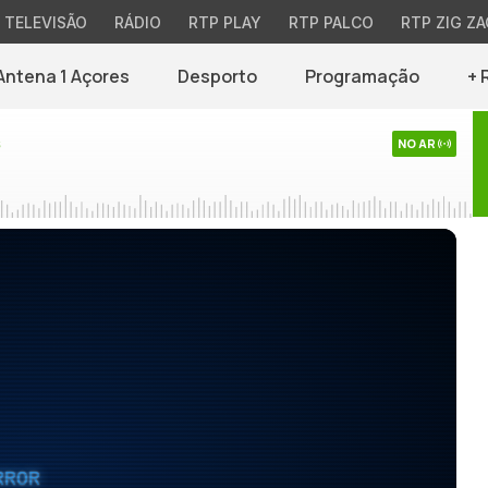
TELEVISÃO
RÁDIO
RTP PLAY
RTP PALCO
RTP ZIG ZA
Antena 1 Açores
Desporto
Programação
+ 
s
NO AR
RROR