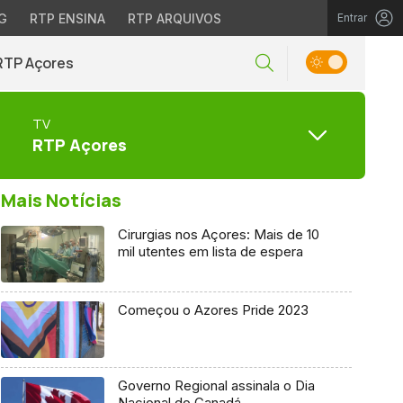
G
RTP ENSINA
RTP ARQUIVOS
Entrar
RTP Açores
TV
RTP Açores
Mais Notícias
Cirurgias nos Açores: Mais de 10
mil utentes em lista de espera
Começou o Azores Pride 2023
Governo Regional assinala o Dia
Nacional do Canadá