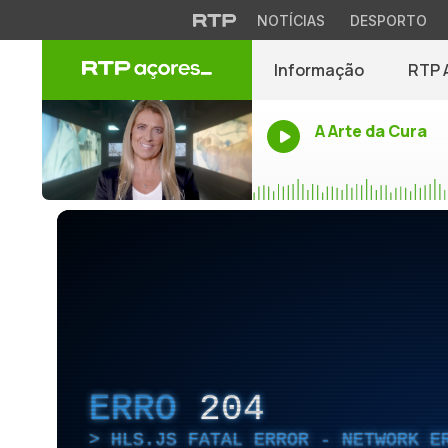
NOTÍCIAS
DESPORTO
Informação
RTP 
A Arte da Cura
ERRO
204
HLS.JS FATAL ERROR - NETWORK E