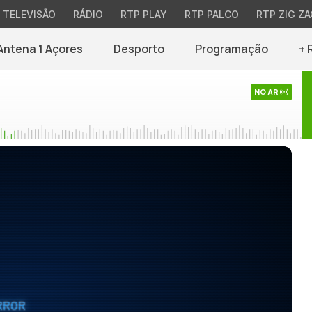
TELEVISÃO
RÁDIO
RTP PLAY
RTP PALCO
RTP ZIG ZA
Antena 1 Açores
Desporto
Programação
+ 
NO AR
RROR