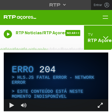
Entrar
Me
RTP Noticias/RTP Açores
NO AR
TV
RTP Açore
ERRO
204
HLS.JS FATAL ERROR - NETWORK
ERROR
ESTE CONTEÚDO ESTÁ NESTE
MOMENTO INDISPONÍVEL