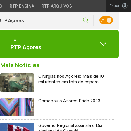
G
RTP ENSINA
RTP ARQUIVOS
Entrar
RTP Açores
TV
RTP Açores
Mais Notícias
Cirurgias nos Açores: Mais de 10
mil utentes em lista de espera
Começou o Azores Pride 2023
Governo Regional assinala o Dia
Nacional do Canadá