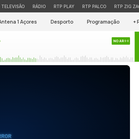
TELEVISÃO
RÁDIO
RTP PLAY
RTP PALCO
RTP ZIG ZA
Antena 1 Açores
Desporto
Programação
+ 
o
NO AR
RROR