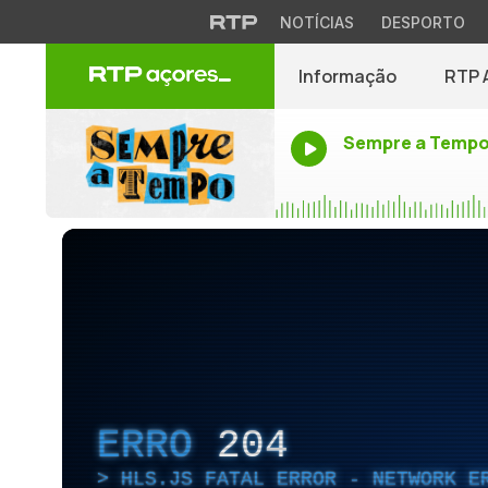
NOTÍCIAS
DESPORTO
Informação
RTP 
Sempre a Temp
ERRO
204
HLS.JS FATAL ERROR - NETWORK E