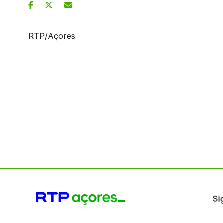
RTP/Açores
Si