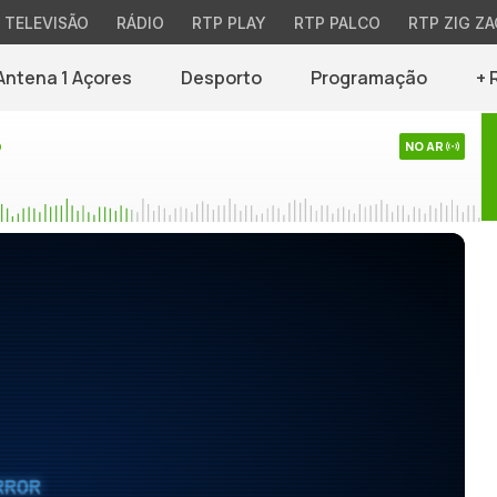
TELEVISÃO
RÁDIO
RTP PLAY
RTP PALCO
RTP ZIG ZA
Antena 1 Açores
Desporto
Programação
+ 
o
NO AR
RROR