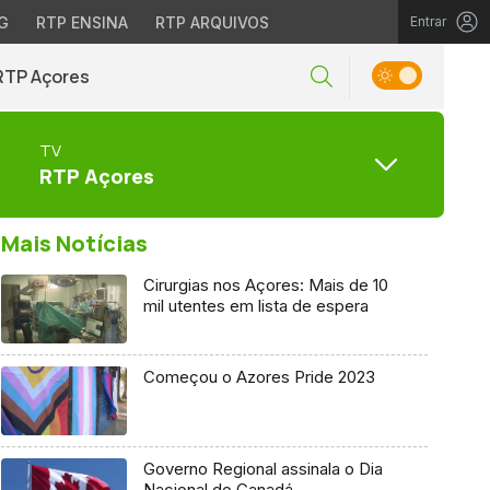
G
RTP ENSINA
RTP ARQUIVOS
Entrar
RTP Açores
TV
RTP Açores
Mais Notícias
Cirurgias nos Açores: Mais de 10
mil utentes em lista de espera
Começou o Azores Pride 2023
Governo Regional assinala o Dia
Nacional do Canadá