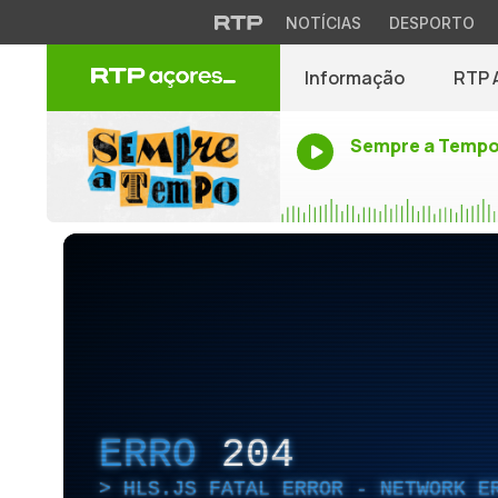
NOTÍCIAS
DESPORTO
Informação
RTP 
Sempre a Temp
ERRO
204
HLS.JS FATAL ERROR - NETWORK E