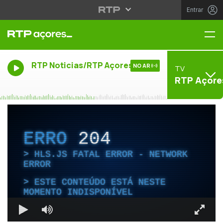
Entrar
Me
RTP Noticias/RTP Açores
NO AR
TV
RTP Açore
ERRO
204
HLS.JS FATAL ERROR - NETWORK
ERROR
ESTE CONTEÚDO ESTÁ NESTE
MOMENTO INDISPONÍVEL