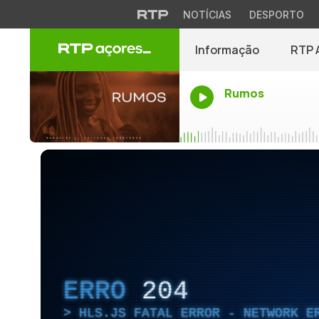
NOTÍCIAS
DESPORTO
Informação
RTP 
Rumos
ERRO
204
HLS.JS FATAL ERROR - NETWORK E