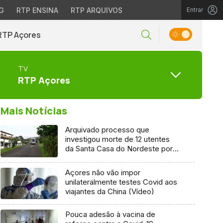
G
RTP ENSINA
RTP ARQUIVOS
Entrar
RTP Açores
TV
RTP Açores
Mais Notícias
Arquivado processo que
investigou morte de 12 utentes
da Santa Casa do Nordeste por
Covid-19
Açores não vão impor
unilateralmente testes Covid aos
viajantes da China (Vídeo)
Pouca adesão à vacina de